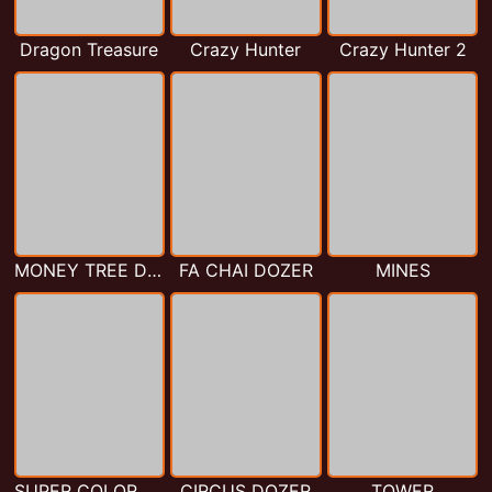
Dragon Treasure
Crazy Hunter
Crazy Hunter 2
MONEY TREE DOZER
FA CHAI DOZER
MINES
SUPER COLOR GAME
CIRCUS DOZER
TOWER