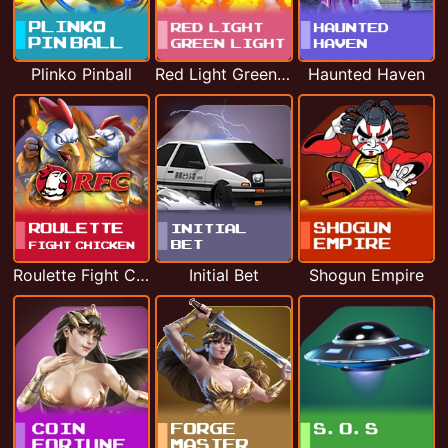
Plinko Pinball
Red Light Green Light
Haunted Haven
Roulette Fight Chicken
Initial Bet
Shogun Empire