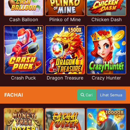
Cash Balloon
Plinko of Mine
Chicken Dash
Crash Puck
Dragon Treasure
Crazy Hunter
FACHAI
Cari
Lihat Semua