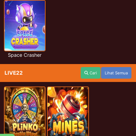
Space Crasher
LIVE22
Cari
Lihat Semua