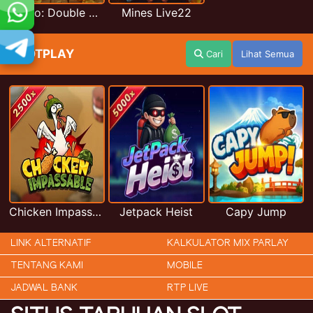
Plinko: Double Wheel Live22
Mines Live22
CLOTPLAY
Cari
Lihat Semua
Chicken Impassable
Jetpack Heist
Capy Jump
LINK ALTERNATIF
KALKULATOR MIX PARLAY
TENTANG KAMI
MOBILE
JADWAL BANK
RTP LIVE