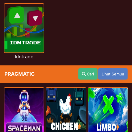
Idntrade
PRAGMATIC
Cari
Lihat Semua