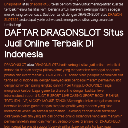
Dragonslot
atau
dragonslot88
telah berkomitmen untuk meningkatkan kualitas
terbaik melalui fasilitas kami berjanji untuk melayani pelanggan kami sebagai
merek yang terpercaya. Saat bertaruh dengan DRAGONSLOT atau
DRAGON
SLOTS88
anda dapat yakin bahwa anda mengakses situs yang aman dan
terlindungi.
DAFTAR DRAGONSLOT Situs
Judi Online Terbaik Di
Indonesia
DRAGONSLOT
atau
DRAGONSLOTS
hadir sebagai situs judi online terbaik di
Indonesia dengan banyak pilihan game yang menawarkan berbagai program
promo dan event menarik. DRAGONSLOT adalah situs pelopor permainan slot
terbesar di Indonesia, dengan menyediakan berbagai macam permainan slot
dengan provider paling lengkap dan RTP tertinggi, DRAGONSLOT
juga
menghadirkan berbagai game
taruhan online
dengan kualitar level
internasional seperti SLOT, E-SPORT, LIVE CASINO, SPORT BOOK, FISHING,
TOTO, IDN LIVE, MICKEY MOUSE, TANGKAS,menghadirkan pengalaman seru
bermain kedalam game dengan tampilan grafik yang modern yang akan
menambah keseruan sensasi permainan. Teknologi terbaru dan terdepan
dikerjakan oleh tim yang ahli dan profesional di bidangnya yang akan menjamin
permainan lebih aman dan nyaman. Setiap proses transaksi di DRAGONSLOT
lebih cepat karena di support banyak pilihan bank swasta terbaik juga