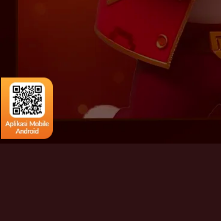
LINK ALTERNATIF
KALKULATOR MIX 