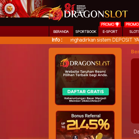
PROMO
PROM
BERANDA
SPORTBOOK
E-SPORT
SLOT
NSLOT menghadirkan sistem DEPOSIT YANG SEMAKIN MUDAH Deng
Info :
Be
Da