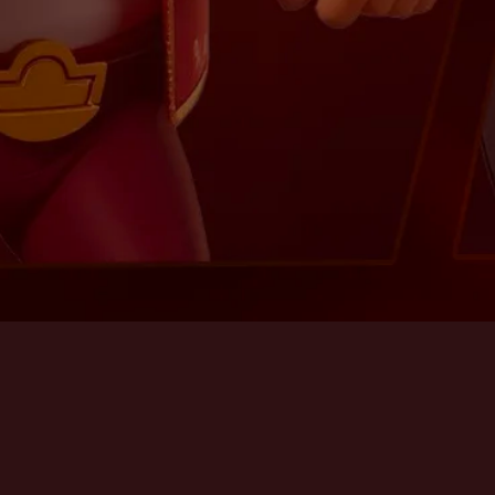
PARLAY
TENTANG KAMI
MOBILE
J
Lisensi