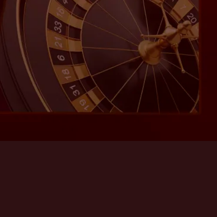
ADWAL BANK
RTP LIVE