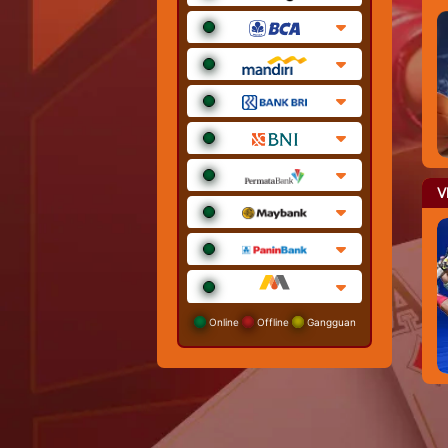
V
Online
Offline
Gangguan