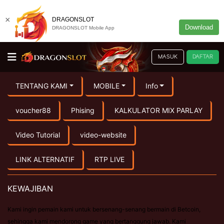
×
DRAGONSLOT
Download
DRAGONSLOT Mobile App
MASUK
DAFTAR
TENTANG KAMI
MOBILE
Info
voucher88
Phising
KALKULATOR MIX PARLAY
Video Tutorial
video-website
LINK ALTERNATIF
RTP LIVE
KEWAJIBAN
Kami ingin pemain kami untuk bersenang-senang bermain di Betcoin,
sehingga kami mendorong game yang bertanggung jawab. Kami