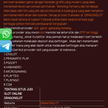
bermain kedalam game dengan tampilan grafik yang modern yang akan
menambah keseruan sensasi permainan. Teknologi terbaru dan terdepan
dikerjakan oleh tim yang ahli dan profesional di bidangnya yang akan menjamin
permainan lebih aman dan nyaman. Setiap proses transaksi di DRAGONSLOT
lebih cepat karena di support banyak pilihan bank swasta terbaik juga
berbagai pilihan metode pembayaran terpopuler.
Cara memilih provider
slot gacor gampang menang
Setiap provider atau mesin
slot
memiliki karakteristik dan
RTP tertinggi
masing masing , untuk itu bettor atau pemain harus melakukan riset terlebih
dahulu sebelum melakukan deposit atau bettingan . Mulai dari menentukan
provider mana yang akan dipilih untuk melakukan bettingan atau menacari
jackpot,berikut provider slot yang populer di indonesia :
1.IDNSLOT
2.PRAGMATIC PLAY
3.PGSOFT
4.HABANERO
5.MICROGAMING
6.PLAYTEQ
7.PLAYNGO
8.CQ9
TENTANG SITUS JUDI
SLOT ONLINE
DRAGONSLOT
Website
DRAGONSLOT