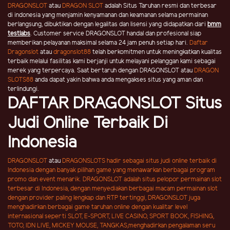
DRAGONSLOT
atau
DRAGON SLOT
adalah Situs Taruhan resmi dan terbesar
di indonesia yang menjamin kenyamanan dan keamanan selama permainan
berlangsung, dibuktikan dengan legalitas dan lisensi yang didapatkan dari
bmm
testlabs
. Customer service DRAGONSLOT handal dan profesional siap
memberikan pelayanan maksimal selama 24 jam penuh setiap hari.
Daftar
Dragonslot
atau
dragonslot88
telah berkomitmen untuk meningkatkan kualitas
terbaik melalui fasilitas kami berjanji untuk melayani pelanggan kami sebagai
merek yang terpercaya. Saat bertaruh dengan DRAGONSLOT atau
DRAGON
SLOTS88
anda dapat yakin bahwa anda mengakses situs yang aman dan
terlindungi.
DAFTAR DRAGONSLOT Situs
Judi Online Terbaik Di
Indonesia
DRAGONSLOT
atau
DRAGONSLOTS
hadir sebagai situs judi online terbaik di
Indonesia dengan banyak pilihan game yang menawarkan berbagai program
promo dan event menarik. DRAGONSLOT adalah situs pelopor permainan slot
terbesar di Indonesia, dengan menyediakan berbagai macam permainan slot
dengan provider paling lengkap dan RTP tertinggi, DRAGONSLOT
juga
menghadirkan berbagai game
taruhan online
dengan kualitar level
internasional seperti SLOT, E-SPORT, LIVE CASINO, SPORT BOOK, FISHING,
TOTO, IDN LIVE, MICKEY MOUSE, TANGKAS,menghadirkan pengalaman seru