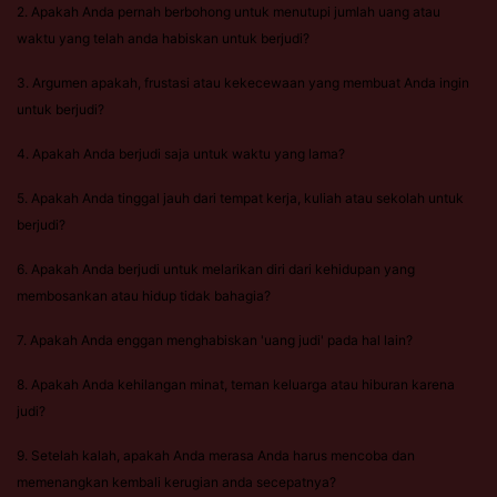
2. Apakah Anda pernah berbohong untuk menutupi jumlah uang atau
waktu yang telah anda habiskan untuk berjudi?
3. Argumen apakah, frustasi atau kekecewaan yang membuat Anda ingin
untuk berjudi?
4. Apakah Anda berjudi saja untuk waktu yang lama?
5. Apakah Anda tinggal jauh dari tempat kerja, kuliah atau sekolah untuk
berjudi?
6. Apakah Anda berjudi untuk melarikan diri dari kehidupan yang
membosankan atau hidup tidak bahagia?
7. Apakah Anda enggan menghabiskan 'uang judi' pada hal lain?
8. Apakah Anda kehilangan minat, teman keluarga atau hiburan karena
judi?
9. Setelah kalah, apakah Anda merasa Anda harus mencoba dan
memenangkan kembali kerugian anda secepatnya?