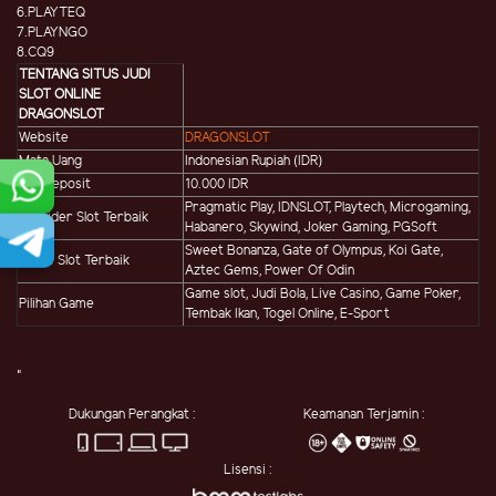
6.PLAYTEQ
7.PLAYNGO
8.CQ9
TENTANG SITUS JUDI
SLOT ONLINE
DRAGONSLOT
Website
DRAGONSLOT
Mata Uang
Indonesian Rupiah (IDR)
Min Deposit
10.000 IDR
Pragmatic Play, IDNSLOT, Playtech, Microgaming,
Provider Slot Terbaik
Habanero, Skywind, Joker Gaming, PGSoft
Sweet Bonanza, Gate of Olympus, Koi Gate,
Game Slot Terbaik
Aztec Gems, Power Of Odin
Game slot, Judi Bola, Live Casino, Game Poker,
Pilihan Game
Tembak Ikan, Togel Online, E-Sport
"
Dukungan Perangkat :
Keamanan Terjamin :
Lisensi :