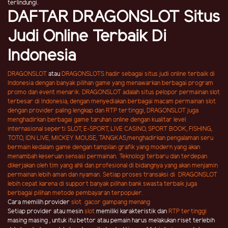
terlindungi.
DAFTAR DRAGONSLOT Situs
Judi Online Terbaik Di
Indonesia
DRAGONSLOT
atau
DRAGONSLOTS
hadir sebagai situs judi online terbaik di
Indonesia dengan banyak pilihan game yang menawarkan berbagai program
promo dan event menarik. DRAGONSLOT adalah situs pelopor permainan slot
terbesar di Indonesia, dengan menyediakan berbagai macam permainan slot
dengan provider paling lengkap dan RTP tertinggi, DRAGONSLOT
juga
menghadirkan berbagai game
taruhan online
dengan kualitar level
internasional seperti SLOT, E-SPORT, LIVE CASINO, SPORT BOOK, FISHING,
TOTO, IDN LIVE, MICKEY MOUSE, TANGKAS,menghadirkan pengalaman seru
bermain kedalam game dengan tampilan grafik yang modern yang akan
menambah keseruan sensasi permainan. Teknologi terbaru dan terdepan
dikerjakan oleh tim yang ahli dan profesional di bidangnya yang akan menjamin
permainan lebih aman dan nyaman. Setiap proses transaksi di DRAGONSLOT
lebih cepat karena di support banyak pilihan bank swasta terbaik juga
berbagai pilihan metode pembayaran terpopuler.
Cara memilih provider
slot gacor gampang menang
Setiap provider atau mesin
slot
memiliki karakteristik dan
RTP tertinggi
masing masing , untuk itu bettor atau pemain harus melakukan riset terlebih