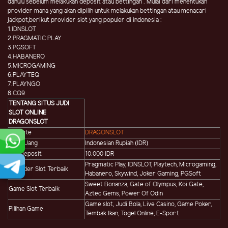
dahulu sebelum melakukan deposit atau bettingan . Mulai dari menentukan
provider mana yang akan dipilih untuk melakukan bettingan atau menacari
jackpot,berikut provider slot yang populer di indonesia :
1.IDNSLOT
2.PRAGMATIC PLAY
3.PGSOFT
4.HABANERO
5.MICROGAMING
6.PLAYTEQ
7.PLAYNGO
8.CQ9
TENTANG SITUS JUDI
SLOT ONLINE
DRAGONSLOT
Website
DRAGONSLOT
Mata Uang
Indonesian Rupiah (IDR)
Min Deposit
10.000 IDR
Pragmatic Play, IDNSLOT, Playtech, Microgaming,
Provider Slot Terbaik
Habanero, Skywind, Joker Gaming, PGSoft
Sweet Bonanza, Gate of Olympus, Koi Gate,
Game Slot Terbaik
Aztec Gems, Power Of Odin
Game slot, Judi Bola, Live Casino, Game Poker,
Pilihan Game
Tembak Ikan, Togel Online, E-Sport